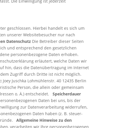
sst. Die Einwilligung ist jederzeit
er geschlossen. Hierbei handelt es sich um
Daten unserer Websitebesucher nur nach
nen Datenschutz
Die Betreiber dieser Seiten
lich und entsprechend den gesetzlichen
iedene personenbezogene Daten erhoben.
nschutzerklärung erläutert, welche Daten wir
uf hin, dass die Datenübertragung im Internet
 dem Zugriff durch Dritte ist nicht möglich.
:
Joey Juschka Lohmühlenstr. 40 12435 Berlin
uristische Person, die allein oder gemeinsam
ressen o. Ä.) entscheidet.
Speicherdauer
 personenbezogenen Daten bei uns, bis der
nwilligung zur Datenverarbeitung widerrufen,
rsonenbezogenen Daten haben (z. B. steuer-
r Gründe.
Allgemeine Hinweise zu den
haben, verarbeiten wir Ihre personenbezogenen