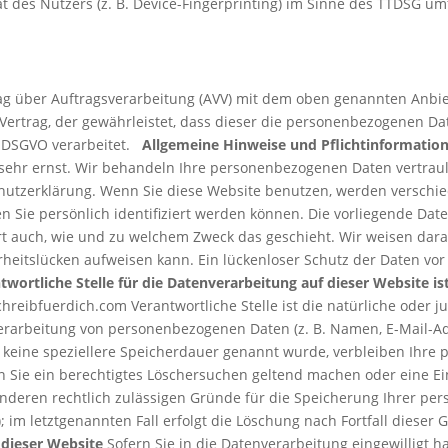
 des Nutzers (z. B. Device-Fingerprinting) im Sinne des TTDSG umfa
g über Auftragsverarbeitung (AVV) mit dem oben genannten Anbiet
Vertrag, der gewährleistet, dass dieser die personenbezogenen 
r DSGVO verarbeitet.
Allgemeine Hinweise und Pflicht­informatio
sehr ernst. Wir behandeln Ihre personenbezogenen Daten vertrau
chutzerklärung. Wenn Sie diese Website benutzen, werden versch
Sie persönlich identifiziert werden können. Die vorliegende Date
rt auch, wie und zu welchem Zweck das geschieht. Wir weisen dara
rheitslücken aufweisen kann. Ein lückenloser Schutz der Daten vor
twortliche Stelle für die Datenverarbeitung auf dieser Website ist
chreibfuerdich.com Verantwortliche Stelle ist die natürliche oder j
erarbeitung von personenbezogenen Daten (z. B. Namen, E-Mail-Ad
 keine speziellere Speicherdauer genannt wurde, verbleiben Ihre
nn Sie ein berechtigtes Löschersuchen geltend machen oder eine Ei
anderen rechtlich zulässigen Gründe für die Speicherung Ihrer pe
 im letztgenannten Fall erfolgt die Löschung nach Fortfall diese
 dieser Website
Sofern Sie in die Datenverarbeitung eingewilligt 