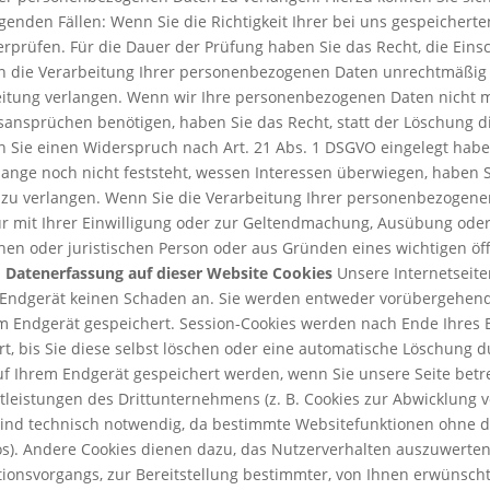
genden Fällen: Wenn Sie die Richtigkeit Ihrer bei uns gespeicher
berprüfen. Für die Dauer der Prüfung haben Sie das Recht, die Ein
die Verarbeitung Ihrer personenbezogenen Daten unrechtmäßig g
itung verlangen. Wenn wir Ihre personenbezogenen Daten nicht me
nsprüchen benötigen, haben Sie das Recht, statt der Löschung di
 Sie einen Widerspruch nach Art. 21 Abs. 1 DSGVO eingelegt hab
nge noch nicht feststeht, wessen Interessen überwiegen, haben S
zu verlangen. Wenn Sie die Verarbeitung Ihrer personenbezogene
ur mit Ihrer Einwilligung oder zur Geltendmachung, Ausübung ode
hen oder juristischen Person oder aus Gründen eines wichtigen öf
.
Datenerfassung auf dieser Website Cookies
Unsere Internetseite
m Endgerät keinen Schaden an. Sie werden entweder vorübergehend 
em Endgerät gespeichert. Session-Cookies werden nach Ende Ihres
t, bis Sie diese selbst löschen oder eine automatische Löschung d
 Ihrem Endgerät gespeichert werden, wenn Sie unsere Seite betret
leistungen des Drittunternehmens (z. B. Cookies zur Abwicklung 
sind technisch notwendig, da bestimmte Websitefunktionen ohne die
s). Andere Cookies dienen dazu, das Nutzerverhalten auszuwerten
nsvorgangs, zur Bereitstellung bestimmter, von Ihnen erwünschter