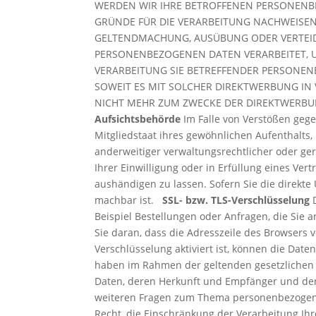
WERDEN WIR IHRE BETROFFENEN PERSONENB
GRÜNDE FÜR DIE VERARBEITUNG NACHWEISEN,
GELTENDMACHUNG, AUSÜBUNG ODER VERTEIDI
PERSONENBEZOGENEN DATEN VERARBEITET, UM
VERARBEITUNG SIE BETREFFENDER PERSONEN
SOWEIT ES MIT SOLCHER DIREKTWERBUNG IN
NICHT MEHR ZUM ZWECKE DER DIREKTWERBUN
Aufsichtsbehörde
Im Falle von Verstößen geg
Mitgliedstaat ihres gewöhnlichen Aufenthalts
anderweitiger verwaltungsrechtlicher oder ge
Ihrer Einwilligung oder in Erfüllung eines Ve
aushändigen zu lassen. Sofern Sie die direkte
machbar ist.
SSL- bzw. TLS-Verschlüsselung
D
Beispiel Bestellungen oder Anfragen, die Sie 
Sie daran, dass die Adresszeile des Browsers v
Verschlüsselung aktiviert ist, können die Date
haben im Rahmen der geltenden gesetzlichen 
Daten, deren Herkunft und Empfänger und den 
weiteren Fragen zum Thema personenbezogen
Recht, die Einschränkung der Verarbeitung Ih