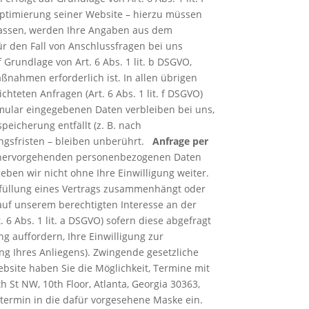
Optimierung seiner Website – hierzu müssen
assen, werden Ihre Angaben aus dem
r den Fall von Anschlussfragen bei uns
 Grundlage von Art. 6 Abs. 1 lit. b DSGVO,
nahmen erforderlich ist. In allen übrigen
hteten Anfragen (Art. 6 Abs. 1 lit. f DSGVO)
ormular eingegebenen Daten verbleiben bei uns,
peicherung entfällt (z. B. nach
ngsfristen – bleiben unberührt.
Anfrage per
aus hervorgehenden personenbezogenen Daten
ben wir nicht ohne Ihre Einwilligung weiter.
 Erfüllung eines Vertrags zusammenhängt oder
 auf unserem berechtigten Interesse an der
. 6 Abs. 1 lit. a DSGVO) sofern diese abgefragt
g auffordern, Ihre Einwilligung zur
ng Ihres Anliegens). Zwingende gesetzliche
bsite haben Sie die Möglichkeit, Termine mit
h St NW, 10th Floor, Atlanta, Georgia 30363,
ermin in die dafür vorgesehene Maske ein.