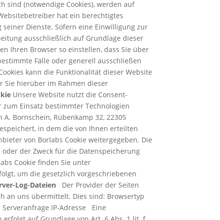
h sind (notwendige Cookies), werden auf
Websitebetreiber hat ein berechtigtes
seiner Dienste. Sofern eine Einwilligung zur
eitung ausschließlich auf Grundlage dieser
nnen Ihren Browser so einstellen, dass Sie über
bestimmte Fälle oder generell ausschließen
ookies kann die Funktionalität dieser Website
r Sie hierüber im Rahmen dieser
okie
Unsere Website nutzt die Consent-
er zum Einsatz bestimmter Technologien
in A. Bornschein, Rübenkamp 32, 22305
speichert, in dem die von Ihnen erteilten
nbieter von Borlabs Cookie weitergegeben. Die
n oder der Zweck für die Datenspeicherung
abs Cookie finden Sie unter
folgt, um die gesetzlich vorgeschriebenen
rver-Log-Dateien
Der Provider der Seiten
h an uns übermittelt. Dies sind: Browsertyp
 Serveranfrage IP-Adresse Eine
olgt auf Grundlage von Art. 6 Abs. 1 lit. f