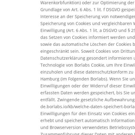
Warenkorbfunktion) oder zur Optimierung der 
Grundlage von Art. 6 Abs. 1 lit. f DSGVO gesp
Interesse an der Speicherung von notwendigen 
Speicherung von Cookies und vergleichbaren W
Einwilligung (Art. 6 Abs. 1 lit. a DSGVO und § 
das Setzen von Cookies informiert werden und 
sowie das automatische Löschen der Cookies be
eingeschränkt sein. Soweit Cookies von Dritt
Datenschutzerklärung gesondert informieren 
Technologie von Borlabs Cookie, um Ihre Einw
einzuholen und diese datenschutzkonform zu d
Hamburg (im Folgenden Borlabs). Wenn Sie unse
Einwilligungen oder der Widerruf dieser Einw
erfassten Daten werden gespeichert, bis Sie 
entfällt. Zwingende gesetzliche Aufbewahrungs
de.borlabs.io/kb/welche-daten-speichert-borla
Einwilligungen für den Einsatz von Cookies ein
erhebt und speichert automatisch Informatione
und Browserversion verwendetes Betriebssyst
Zusammenführung dieser Daten mit anderen Dat