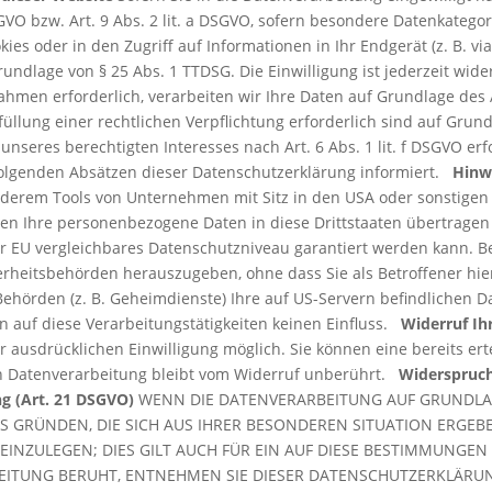
SGVO bzw. Art. 9 Abs. 2 lit. a DSGVO, sofern besondere Datenkatego
es oder in den Zugriff auf Informationen in Ihr Endgerät (z. B. via
rundlage von § 25 Abs. 1 TTDSG. Die Einwilligung ist jederzeit wide
men erforderlich, verarbeiten wir Ihre Daten auf Grundlage des Ar
füllung einer rechtlichen Verpflichtung erforderlich sind auf Grundl
seres berechtigten Interesses nach Art. 6 Abs. 1 lit. f DSGVO erfol
folgenden Absätzen dieser Datenschutzerklärung informiert.
Hinw
erem Tools von Unternehmen mit Sitz in den USA oder sonstigen 
nnen Ihre personenbezogene Daten in diese Drittstaaten übertragen
der EU vergleichbares Datenschutzniveau garantiert werden kann.
erheitsbehörden herauszugeben, ohne dass Sie als Betroffener hie
Behörden (z. B. Geheimdienste) Ihre auf US-Servern befindlichen
 auf diese Verarbeitungstätigkeiten keinen Einfluss.
Widerruf Ih
ausdrücklichen Einwilligung möglich. Sie können eine bereits ertei
en Datenverarbeitung bleibt vom Widerruf unberührt.
Widerspruch
g (Art. 21 DSGVO)
WENN DIE DATENVERARBEITUNG AUF GRUNDLAGE 
AUS GRÜNDEN, DIE SICH AUS IHRER BESONDEREN SITUATION ERGEB
ZULEGEN; DIES GILT AUCH FÜR EIN AUF DIESE BESTIMMUNGEN GE
EITUNG BERUHT, ENTNEHMEN SIE DIESER DATENSCHUTZERKLÄRUN