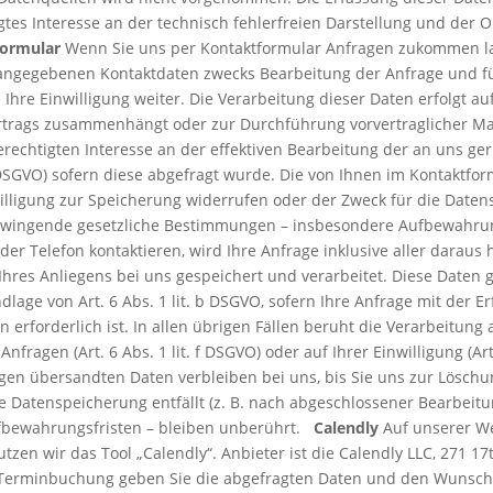
gtes Interesse an der technisch fehlerfreien Darstellung und der 
formular
Wenn Sie uns per Kontaktformular Anfragen zukommen l
 angegebenen Kontaktdaten zwecks Bearbeitung der Anfrage und fü
Ihre Einwilligung weiter. Die Verarbeitung dieser Daten erfolgt auf
Vertrags zusammenhängt oder zur Durchführung vorvertraglicher Maß
echtigten Interesse an der effektiven Bearbeitung der an uns geric
. a DSGVO) sofern diese abgefragt wurde. Die von Ihnen im Kontaktf
illigung zur Speicherung widerrufen oder der Zweck für die Datens
 Zwingende gesetzliche Bestimmungen – insbesondere Aufbewahru
der Telefon kontaktieren, wird Ihre Anfrage inklusive aller dar
res Anliegens bei uns gespeichert und verarbeitet. Diese Daten ge
ndlage von Art. 6 Abs. 1 lit. b DSGVO, sofern Ihre Anfrage mit der
rforderlich ist. In allen übrigen Fällen beruht die Verarbeitung
nfragen (Art. 6 Abs. 1 lit. f DSGVO) oder auf Ihrer Einwilligung (Art
en übersandten Daten verbleiben bei uns, bis Sie uns zur Löschun
 Datenspeicherung entfällt (z. B. nach abgeschlossener Bearbeitu
fbewahrungsfristen – bleiben unberührt.
Calendly
Auf unserer We
en wir das Tool „Calendly“. Anbieter ist die Calendly LLC, 271 17t
 Terminbuchung geben Sie die abgefragten Daten und den Wunscht