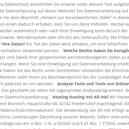
ma Datenschutz entnehmen Sie unserer unter diesem Text aufgef
 die Datenerfassung auf dieser Website? Die Datenverarbeitung auf
n Sie dem Abschnitt „Hinweis zur Verantwortlichen Stelle“ in di
 einen dadurch erhoben, dass Sie uns diese mitteilen. Hierbei kan
erden automatisch oder nach Ihrer Einwilligung beim Besuch der 
tbrowser, Betriebssystem oder Uhrzeit des Seitenaufrufs). Die Erfa
 Ihre Daten?
Ein Teil der Daten wird erhoben, um eine fehlerfreie
erverhaltens verwendet werden.
Welche Rechte haben Sie bezügli
nger und Zweck Ihrer gespeicherten personenbezogenen Daten zu e
rlangen. Wenn Sie eine Einwilligung zur Datenverarbeitung erteilt
em haben Sie das Recht, unter bestimmten Umständen die Einschrä
eiteren steht Ihnen ein Beschwerderecht bei der zuständigen Auf
ch jederzeit an uns wenden.
Analyse-Tools und Tools von Dritta
n. Das geschieht vor allem mit sogenannten Analyseprogrammen. De
den Datenschutzerklärung.
Hosting
Hosting mit All-Inkl
Wir hosten
é Münnich, Hauptstraße 68, 02742 Friedersdorf (nachfolgend: All-
m/datenschutzinformationen/. Die Verwendung von All-Inkl erfolgt au
lichst zuverlässigen Darstellung unserer Website. Sofern eine en
undlage von Art. 6 Abs. 1 lit. a DSGVO und § 25 Abs. 1 TTDSG, sowe