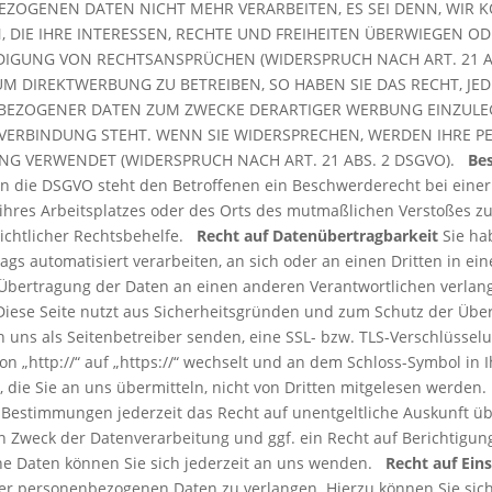
EZOGENEN DATEN NICHT MEHR VERARBEITEN, ES SEI DENN, WI
 DIE IHRE INTERESSEN, RECHTE UND FREIHEITEN ÜBERWIEGEN OD
GUNG VON RECHTSANSPRÜCHEN (WIDERSPRUCH NACH ART. 21 AB
 DIREKTWERBUNG ZU BETREIBEN, SO HABEN SIE DAS RECHT, JED
BEZOGENER DATEN ZUM ZWECKE DERARTIGER WERBUNG EINZULEGEN
 VERBINDUNG STEHT. WENN SIE WIDERSPRECHEN, WERDEN IHRE
G VERWENDET (WIDERSPRUCH NACH ART. 21 ABS. 2 DSGVO).
Be
en die DSGVO steht den Betroffenen ein Beschwerderecht bei eine
, ihres Arbeitsplatzes oder des Orts des mutmaßlichen Verstoßes 
richtlicher Rechtsbehelfe.
Recht auf Datenübertragbarkeit
Sie ha
rtrags automatisiert verarbeiten, an sich oder an einen Dritten in
 Übertragung der Daten an einen anderen Verantwortlichen verlange
iese Seite nutzt aus Sicherheitsgründen und zum Schutz der Über
an uns als Seitenbetreiber senden, eine SSL- bzw. TLS-Verschlüsse
on „http://“ auf „https://“ wechselt und an dem Schloss-Symbol in 
n, die Sie an uns übermitteln, nicht von Dritten mitgelesen werde
Bestimmungen jederzeit das Recht auf unentgeltliche Auskunft ü
Zweck der Datenverarbeitung und ggf. ein Recht auf Berichtigung
e Daten können Sie sich jederzeit an uns wenden.
Recht auf Ein
rer personenbezogenen Daten zu verlangen. Hierzu können Sie sich