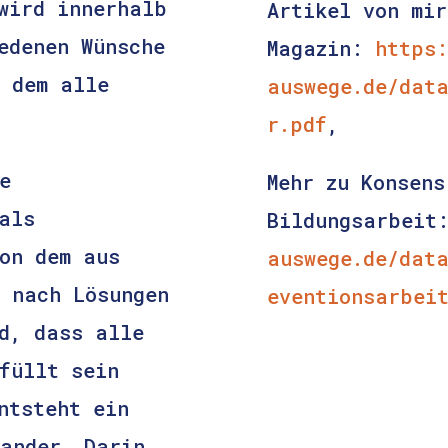
wird innerhalb
Artikel von mir
edenen Wünsche
Magazin:
https:
n dem alle
auswege.de/data
r.pdf
,
e
Mehr zu Konsens
als
Bildungsarbei
on dem aus
auswege.de/dat
m nach Lösungen
eventionsarbei
d, dass alle
füllt sein
ntsteht ein
nander. Darin