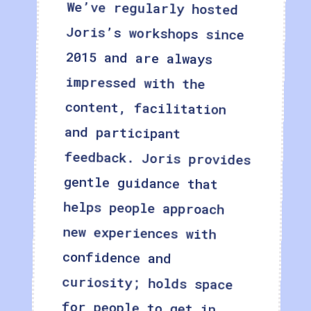
We’ve regularly hosted
Joris’s workshops since
2015 and are always
impressed with the
content, facilitation
and participant
feedback. Joris provides
gentle guidance that
helps people approach
new experiences with
confidence and
curiosity; holds space
for people to get in
touch with their needs
and existing knowledge;
and encourages awareness
of and sensitivity to
others through
interactive learning
opportunities. These are
invaluable skills,
particularly when it
comes to education