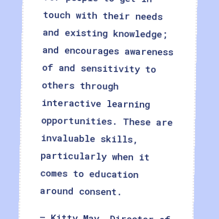
around consent.
– Kitty May, Director of
Education & Community