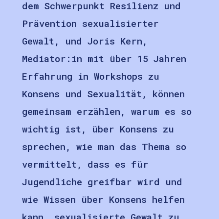
dem Schwerpunkt Resilienz und
Prävention sexualisierter
Gewalt, und Joris Kern,
Mediator:in mit über 15 Jahren
Erfahrung in Workshops zu
Konsens und Sexualität, können
gemeinsam erzählen, warum es so
wichtig ist, über Konsens zu
sprechen, wie man das Thema so
vermittelt, dass es für
Jugendliche greifbar wird und
wie Wissen über Konsens helfen
kann, sexualisierte Gewalt zu