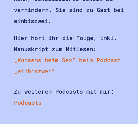
verhindern. Sie sind zu Gast bei
einbiszwei.
Hier hört ihr die Folge, inkl.
Manuskript zum Mitlesen:
„Konsens beim Sex“ beim Podcast
„einbiszwei“
Zu weiteren Podcasts mit mir:
Podcasts