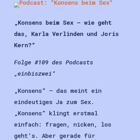
„Konsens beim Sex – wie geht
das, Karla Verlinden und Joris
Kern?“
Folge #109 des Podcasts
„einbiszwei“
„Konsens” – das meint ein
eindeutiges Ja zum Sex.
„Konsens” klingt erstmal
einfach: fragen, nicken, los
geht’s. Aber gerade für