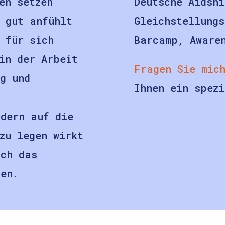
en setzen
Deutsche Aidshi
 gut anfühlt
Gleichstellung
 für sich
Barcamp, Aware
in der Arbeit
Fragen Sie mic
ng und
Ihnen ein spezi
ndern auf die
zu legen wirkt
uch das
ten.