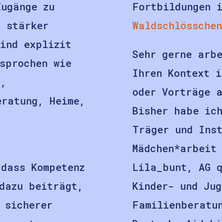
Zugänge zu
Fortbildungen 
t stärker
Waldschlösschen
ind explizit
Sehr gerne arb
sprochen wie
Ihren Kontext i
t,
oder Vorträge a
eratung, Heime,
Bisher habe ic
Träger und Ins
Mädchen*arbeit
 dass Kompetenz
Lila_bunt, AG 
dazu beiträgt,
Kinder- und Jug
 sicherer
Familienberatu